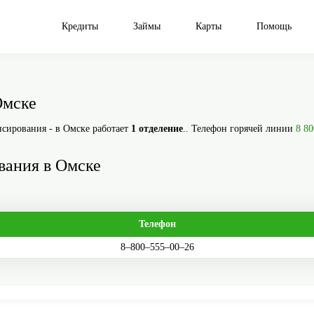
Кредиты
Займы
Карты
Помощь
Омске
сирования - в Омске работает
1 отделение
.. Телефон горячей линии
8 80
ания в Омске
Телефон
8‒800‒555‒00‒26