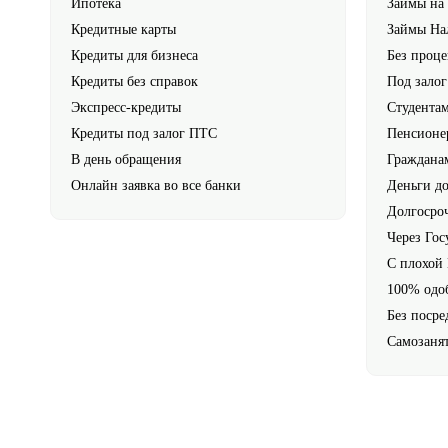
Ипотека
Займы на 
Кредитные карты
Займы Н
Кредиты для бизнеса
Без проце
Кредиты без справок
Под зало
Экспресс-кредиты
Студента
Кредиты под залог ПТС
Пенсионе
В день обращения
Граждана
Онлайн заявка во все банки
Деньги до
Долгосро
Через Гос
С плохой
100% одо
Без посре
Самозаня