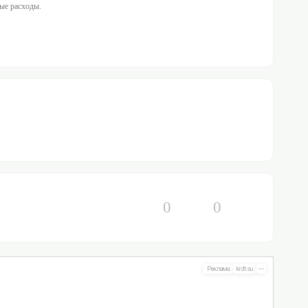
ные расходы.
0
0